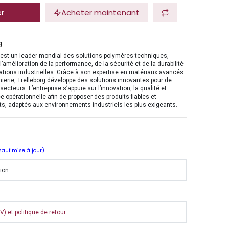
er
Acheter maintenant
g
 est un leader mondial des solutions polymères techniques,
l’amélioration de la performance, de la sécurité et de la durabilité
ations industrielles. Grâce à son expertise en matériaux avancés
nierie, Trelleborg développe des solutions innovantes pour de
ecteurs. L’entreprise s’appuie sur l’innovation, la qualité et
ce opérationnelle afin de proposer des produits fiables et
s, adaptés aux environnements industriels les plus exigeants.
 sauf mise à jour)
tion
) et politique de retour