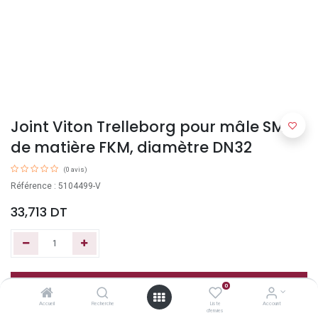
Joint Viton Trelleborg pour mâle SMS
de matière FKM, diamètre DN32
(0 avis)
Référence : 5104499-V
33,713
DT
Ajouter au panier
0
Accueil
Recherche
Liste
Account
d'envies