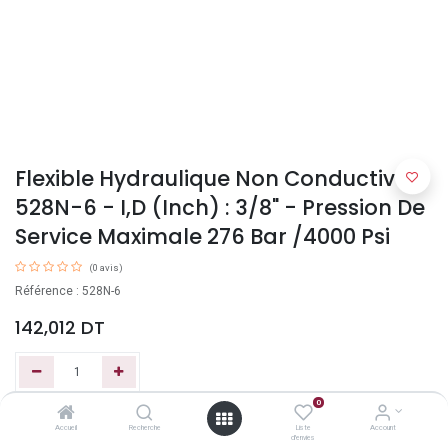
Flexible Hydraulique Non Conductive-
528N-6 - I,D (Inch) : 3/8" - Pression De
Service Maximale 276 Bar /4000 Psi
(0 avis)
Référence : 528N-6
142,012
DT
0
Ajouter au panier
Accueil
Recherche
Liste
Account
d'envies