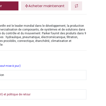
er
Acheter maintenant
nifin est le leader mondial dans le développement, la production
mercialisation de composants, de systèmes et de solutions dans
 du contrôle et du mouvement. Parker fournit des produits dans 9
es : hydraulique, pneumatique, électromécanique, filtration,
es procédés, connectique, étanchéité, climatisation et
le.
 sauf mise à jour)
tion
) et politique de retour