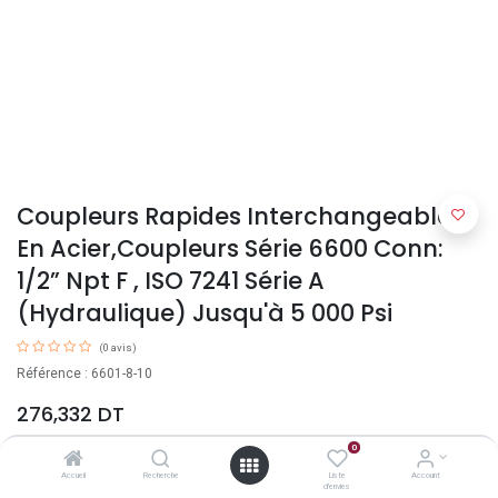
Coupleurs Rapides Interchangeables
En Acier,Coupleurs Série 6600 Conn:
1/2” Npt F , ISO 7241 Série A
(Hydraulique) Jusqu'à 5 000 Psi
(0 avis)
Référence : 6601-8-10
276,332
DT
0
Accueil
Recherche
Liste
Account
d'envies