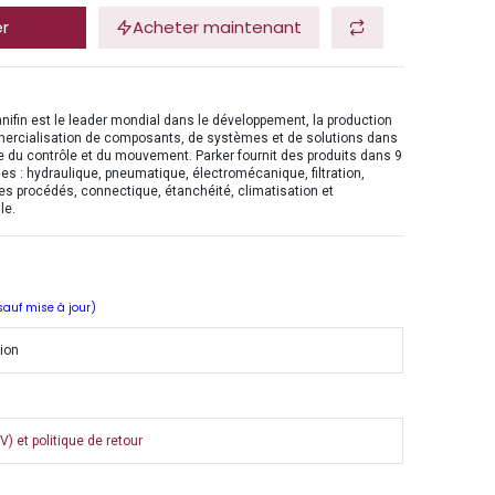
er
Acheter maintenant
nifin est le leader mondial dans le développement, la production
mercialisation de composants, de systèmes et de solutions dans
 du contrôle et du mouvement. Parker fournit des produits dans 9
es : hydraulique, pneumatique, électromécanique, filtration,
es procédés, connectique, étanchéité, climatisation et
le.
 sauf mise à jour)
tion
) et politique de retour