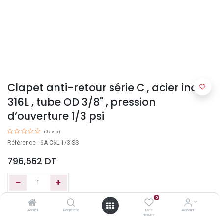
Clapet anti-retour série C , acier inox
316L , tube OD 3/8" , pression
d’ouverture 1/3 psi
(0 avis)
Référence : 6A-C6L-1/3-SS
796,562
DT
0
Ajouter au panier
Accueil
Recherche
Liste
Account
d'envies