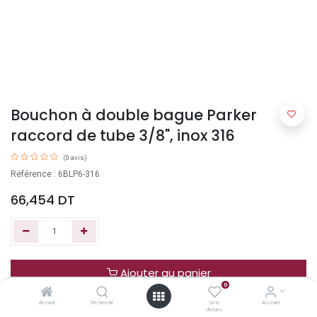
Bouchon à double bague Parker
raccord de tube 3/8", inox 316
(0 avis)
Référence : 6BLP6-316
66,454
DT
Ajouter au panier
0
Accueil
Recherche
Liste
Account
Acheter maintenant
d'envies