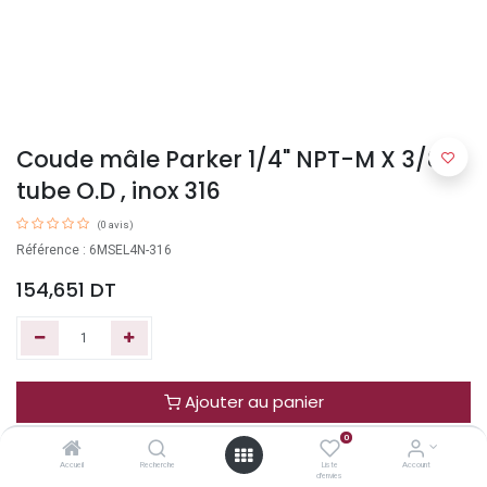
Coude mâle Parker 1/4" NPT-M X 3/8"
tube O.D , inox 316
(0 avis)
Référence : 6MSEL4N-316
154,651
DT
Ajouter au panier
0
Acheter maintenant
Accueil
Recherche
Liste
Account
d'envies