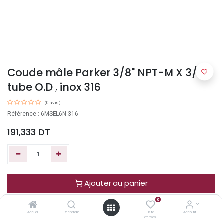
Coude mâle Parker 3/8" NPT-M X 3/8"
tube O.D , inox 316
(0 avis)
Référence : 6MSEL6N-316
191,333
DT
Ajouter au panier
0
Acheter maintenant
Accueil
Recherche
Liste
Account
d'envies