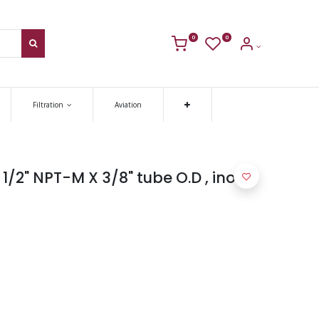
0
0
Filtration
Aviation
/2" NPT-M X 3/8" tube O.D , inox