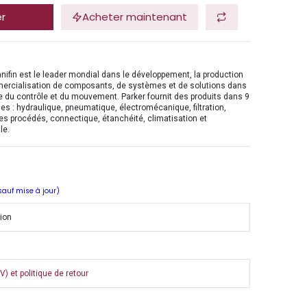
er
Acheter maintenant
nifin est le leader mondial dans le développement, la production
mercialisation de composants, de systèmes et de solutions dans
 du contrôle et du mouvement. Parker fournit des produits dans 9
es : hydraulique, pneumatique, électromécanique, filtration,
es procédés, connectique, étanchéité, climatisation et
le.
 sauf mise à jour)
tion
) et politique de retour