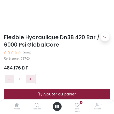
Flexible Hydraulique Dn38 420 Bar /
6000 Psi GlobalCore
(0 avis)
Référence : 797-24
484,176
DT
Ajouter au panier
0
Acheter maintenant
Accueil
Recherche
Liste
Account
d'envies