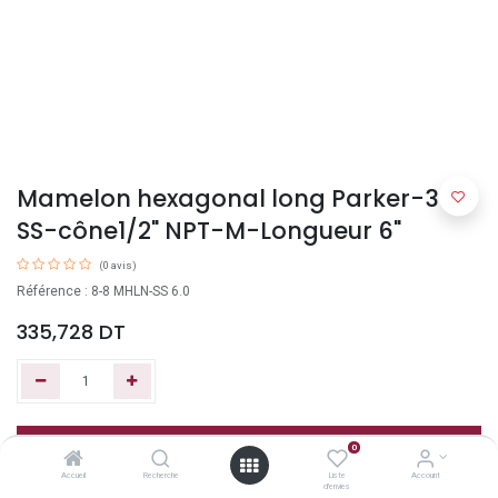
Mamelon hexagonal long Parker-316
SS-cône1/2" NPT-M-Longueur 6"
(0 avis)
Référence : 8-8 MHLN-SS 6.0
335,728
DT
Ajouter au panier
0
Accueil
Recherche
Liste
Account
d'envies