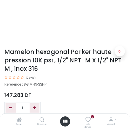
Mamelon hexagonal Parker haute
pression 10K psi , 1/2" NPT-M X 1/2" NPT-
M , inox 316
(0 avis)
Référence : 8-8 MHN-SSHP
147,283
DT
0
Ajouter au panier
Accueil
Recherche
Liste
Account
d'envies