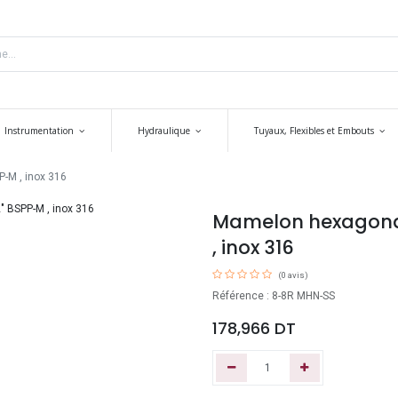
Instrumentation
Hydraulique
Tuyaux, Flexibles et Embouts
-M , inox 316
Mamelon hexagonal
, inox 316
(0 avis)
Référence : 8-8R MHN-SS
178,966
DT