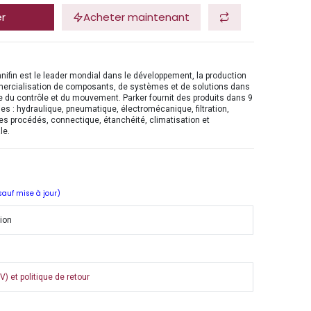
er
Acheter maintenant
nifin est le leader mondial dans le développement, la production
mercialisation de composants, de systèmes et de solutions dans
 du contrôle et du mouvement. Parker fournit des produits dans 9
es : hydraulique, pneumatique, électromécanique, filtration,
es procédés, connectique, étanchéité, climatisation et
le.
 sauf mise à jour)
tion
) et politique de retour