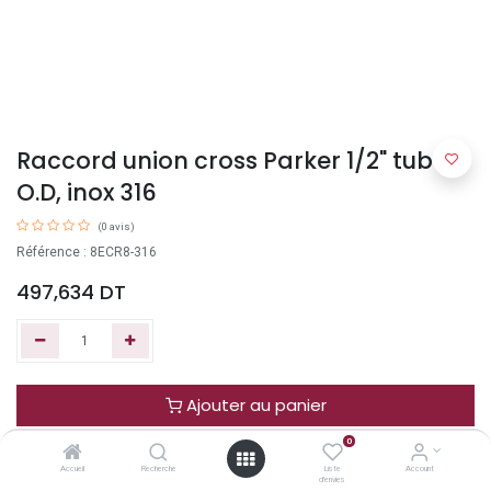
Raccord union cross Parker 1/2" tube
O.D, inox 316
(0 avis)
Référence : 8ECR8-316
497,634
DT
Ajouter au panier
0
Acheter maintenant
Accueil
Recherche
Liste
Account
d'envies