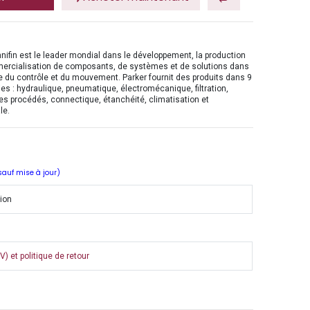
nifin est le leader mondial dans le développement, la production
mercialisation de composants, de systèmes et de solutions dans
 du contrôle et du mouvement. Parker fournit des produits dans 9
es : hydraulique, pneumatique, électromécanique, filtration,
es procédés, connectique, étanchéité, climatisation et
le.
 sauf mise à jour)
tion
) et politique de retour