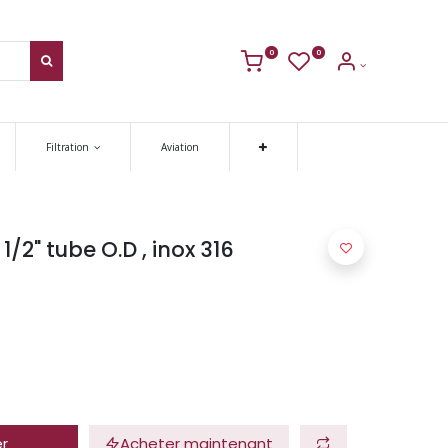
0
0
Filtration
Aviation
1/2" tube O.D , inox 316
er
Acheter maintenant