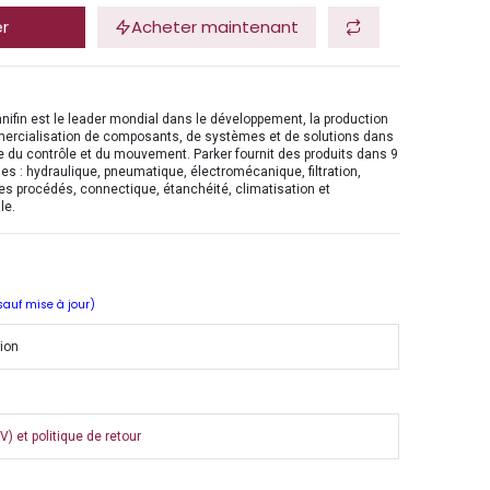
er
Acheter maintenant
nifin est le leader mondial dans le développement, la production
mercialisation de composants, de systèmes et de solutions dans
 du contrôle et du mouvement. Parker fournit des produits dans 9
es : hydraulique, pneumatique, électromécanique, filtration,
es procédés, connectique, étanchéité, climatisation et
le.
 sauf mise à jour)
tion
) et politique de retour