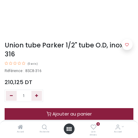
Union tube Parker 1/2" tube O.D, inox
316
(0 avis)
Référence : 8SC8-316
210,125
DT
Ajouter au panier
0
Acheter maintenant
Accueil
Recherche
Liste
Account
d'envies