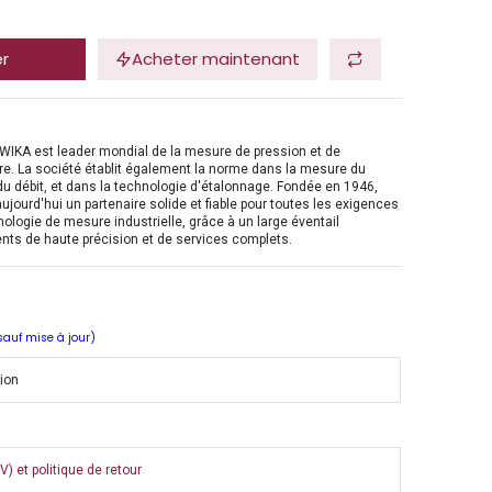
er
Acheter maintenant
WIKA est leader mondial de la mesure de pression et de
e. La société établit également la norme dans la mesure du
du débit, et dans la technologie d'étalonnage. Fondée en 1946,
ujourd'hui un partenaire solide et fiable pour toutes les exigences
nologie de mesure industrielle, grâce à un large éventail
nts de haute précision et de services complets.
 sauf mise à jour)
tion
) et politique de retour