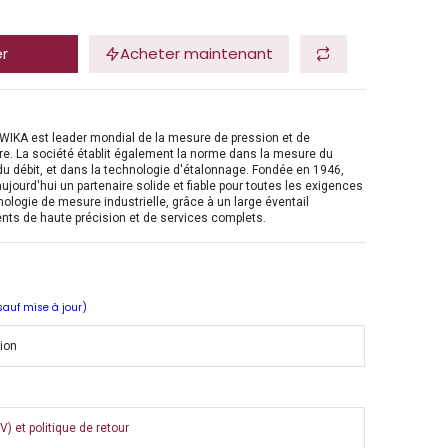
er
Acheter maintenant
WIKA est leader mondial de la mesure de pression et de
e. La société établit également la norme dans la mesure du
du débit, et dans la technologie d'étalonnage. Fondée en 1946,
ujourd'hui un partenaire solide et fiable pour toutes les exigences
nologie de mesure industrielle, grâce à un large éventail
nts de haute précision et de services complets.
 sauf mise à jour)
tion
) et politique de retour