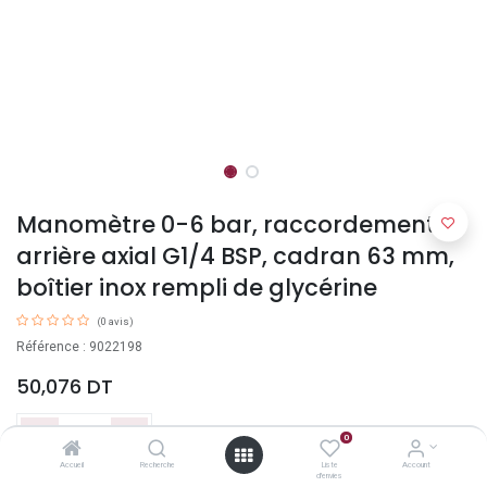
Manomètre 0-6 bar, raccordement
arrière axial G1/4 BSP, cadran 63 mm,
boîtier inox rempli de glycérine
(0 avis)
Référence : 9022198
50,076
DT
0
Accueil
Recherche
Liste
Account
d'envies