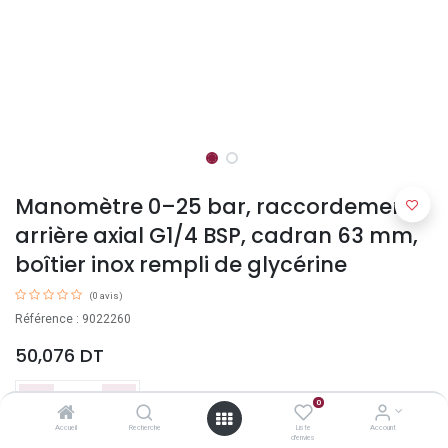
Manomètre 0–25 bar, raccordement
arrière axial G1/4 BSP, cadran 63 mm,
boîtier inox rempli de glycérine
(0 avis)
Référence : 9022260
50,076
DT
0
Accueil
Recherche
Liste
Account
d'envies