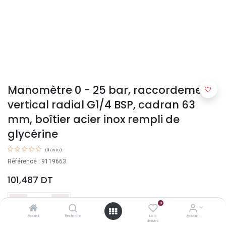
Manomètre 0 - 25 bar, raccordement
vertical radial G1/4 BSP, cadran 63
mm, boîtier acier inox rempli de
glycérine
(0 avis)
Référence : 9119663
101,487
DT
0
Accueil
Recherche
Liste
Account
d'envies