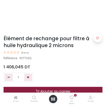
Élément de rechange pour filtre à
huile hydraulique 2 microns
(0 avis)
Référence : 927723Q
1 406,045
DT
Ajouter au panier
0
Accueil
Recherche
Liste
Account
Acheter maintenant
d'envies