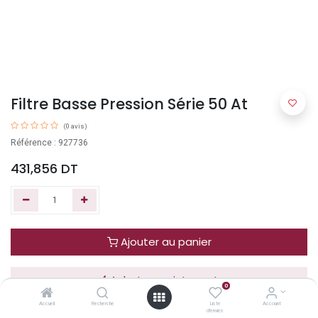
Filtre Basse Pression Série 50 At
(0 avis)
Référence : 927736
431,856
DT
Ajouter au panier
Acheter maintenant
0
Accueil
Recherche
Liste
Account
d'envies