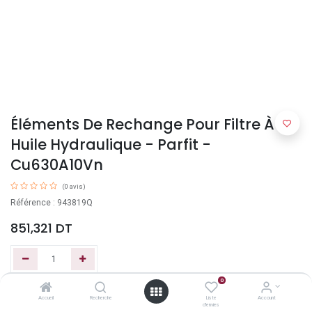
Éléments De Rechange Pour Filtre À
Huile Hydraulique - Parfit -
Cu630A10Vn
(0 avis)
Référence : 943819Q
851,321
DT
0
Ajouter au panier
Accueil
Recherche
Liste
Account
d'envies