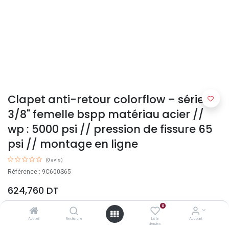
Clapet anti-retour colorflow – série c
3/8" femelle bspp matériau acier //
wp : 5000 psi // pression de fissure 65
psi // montage en ligne
(0 avis)
Référence : 9C600S65
624,760
DT
0
Accueil
Recherche
Liste
Account
d'envies