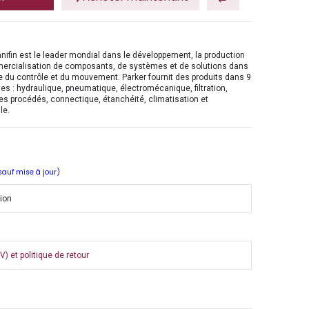
nifin est le leader mondial dans le développement, la production
mercialisation de composants, de systèmes et de solutions dans
 du contrôle et du mouvement. Parker fournit des produits dans 9
es : hydraulique, pneumatique, électromécanique, filtration,
es procédés, connectique, étanchéité, climatisation et
le.
 sauf mise à jour)
tion
) et politique de retour