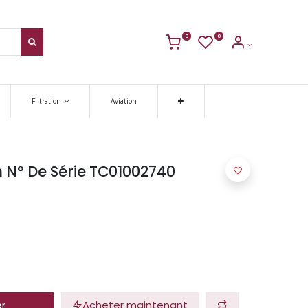
0
0
Filtration
Aviation
in N° De Série TC01002740
er
Acheter maintenant