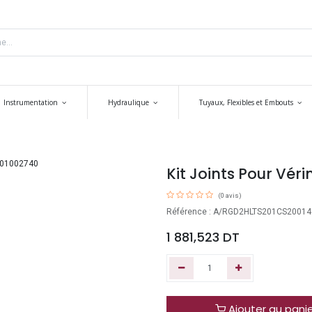
Instrumentation
Hydraulique
Tuyaux, Flexibles et Embouts
Kit Joints Pour Vér
(0 avis)
Référence : A/RGD2HLTS201CS20014
1 881,523
DT
Ajouter au pani