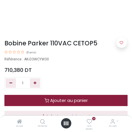
Bobine Parker 110VAC CETOP5
(0 avis)
Référence : AK-D3WCYW30
710,380
DT
Ajouter au panier
Acheter maintenant
0
Accueil
Recherche
Liste
Account
d'envies