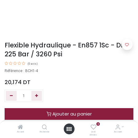
Flexible Hydraulique - En857 1Sc - Dn6
225 Bar / 3260 Psi
(0 avis)
Référence : BCH1-4
20,174
DT
Ajouter au panier
0
Acheter maintenant
Accueil
Recherche
Liste
Account
d'envies