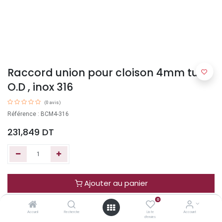
Raccord union pour cloison 4mm tube
O.D , inox 316
(0 avis)
Référence : BCM4-316
231,849
DT
Ajouter au panier
0
Acheter maintenant
Accueil
Recherche
Liste
Account
d'envies