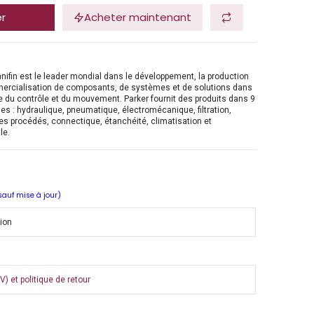
er
Acheter maintenant
nifin est le leader mondial dans le développement, la production
mercialisation de composants, de systèmes et de solutions dans
 du contrôle et du mouvement. Parker fournit des produits dans 9
es : hydraulique, pneumatique, électromécanique, filtration,
es procédés, connectique, étanchéité, climatisation et
le.
 sauf mise à jour)
tion
) et politique de retour