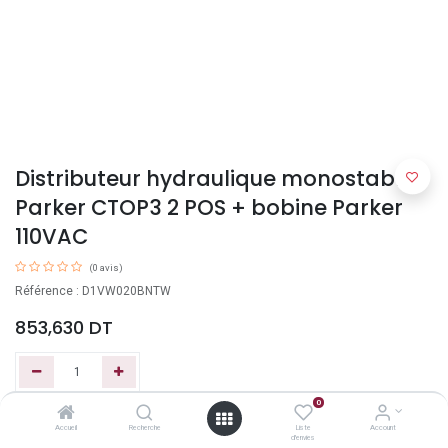
Distributeur hydraulique monostable
Parker CTOP3 2 POS + bobine Parker
110VAC
(0 avis)
Référence : D1VW020BNTW
853,630
DT
0
Ajouter au panier
Accueil
Recherche
Liste
Account
d'envies