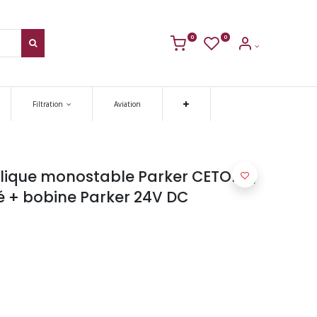
0
0
Filtration
Aviation
ulique monostable Parker CETOP 3,
sé + bobine Parker 24V DC