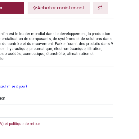
er
Acheter maintenant
nifin est le leader mondial dans le développement, la production
mercialisation de composants, de systèmes et de solutions dans
 du contrôle et du mouvement. Parker fournit des produits dans 9
es : hydraulique, pneumatique, électromécanique, filtration,
es procédés, connectique, étanchéité, climatisation et
le.
 sauf mise à jour)
tion
) et politique de retour