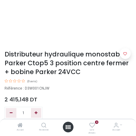
Distributeur hydraulique monostable
Parker Ctop5 3 position centre fermer
+ bobine Parker 24VCC
(0 avis)
Référence : D3W001CNJW
2 415,148
DT
0
Ajouter au panier
Accueil
Recherche
Liste
Account
d'envies