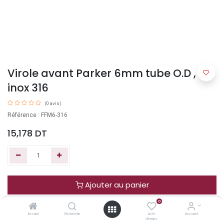
Virole avant Parker 6mm tube O.D ,
inox 316
(0 avis)
Référence : FFM6-316
15,178
DT
Ajouter au panier
0
Acheter maintenant
Accueil
Recherche
Liste
Account
d'envies