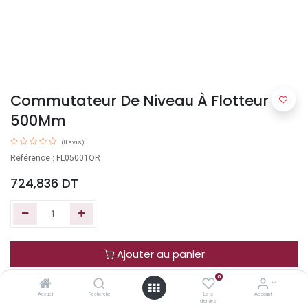
Commutateur De Niveau À Flotteur
500Mm
(0 avis)
Référence : FL05001OR
724,836
DT
Ajouter au panier
0
Acheter maintenant
Accueil
Recherche
Liste
Account
d'envies