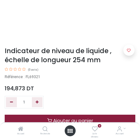
Indicateur de niveau de liquide ,
échelle de longueur 254 mm
(0 avis)
Référence : FL69321
194,873
DT
Ajouter au panier
0
Accueil
Recherche
Liste
Account
Acheter maintenant
d'envies