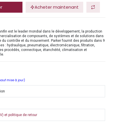
er
Acheter maintenant
nifin est le leader mondial dans le développement, la production
mercialisation de composants, de systèmes et de solutions dans
 du contrôle et du mouvement. Parker fournit des produits dans 9
es : hydraulique, pneumatique, électromécanique, filtration,
es procédés, connectique, étanchéité, climatisation et
le.
 sauf mise à jour)
tion
) et politique de retour