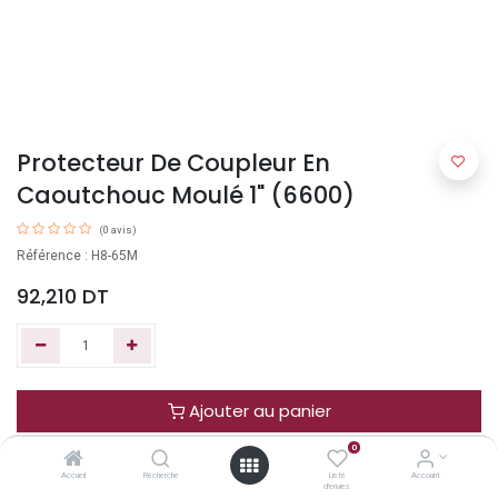
Protecteur De Coupleur En
Caoutchouc Moulé 1" (6600)
(0 avis)
Référence : H8-65M
92,210
DT
Ajouter au panier
0
Acheter maintenant
Accueil
Recherche
Liste
Account
d'envies