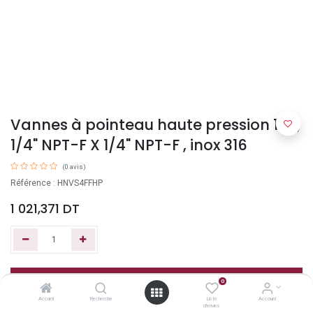
Vannes à pointeau haute pression 10K,
1/4" NPT-F X 1/4" NPT-F , inox 316
(0 avis)
Référence : HNVS4FFHP
1 021,371
DT
Ajouter au panier
0
Accueil
Recherche
Liste
Account
d'envies