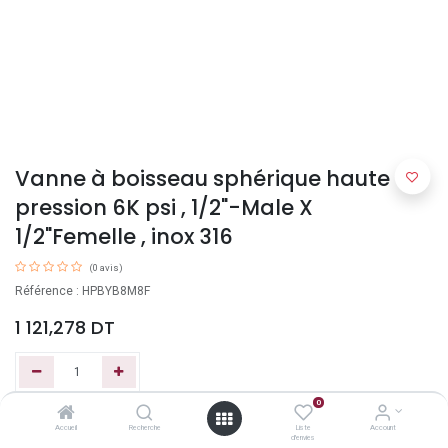
Vanne à boisseau sphérique haute
pression 6K psi , 1/2"-Male X
1/2"Femelle , inox 316
(0 avis)
Référence : HPBYB8M8F
1 121,278
DT
0
Ajouter au panier
Accueil
Recherche
Liste
Account
d'envies