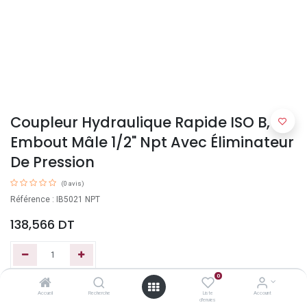
Coupleur Hydraulique Rapide ISO B,
Embout Mâle 1/2" Npt Avec Éliminateur
De Pression
(0 avis)
Référence : IB5021 NPT
138,566
DT
0
Ajouter au panier
Accueil
Recherche
Liste
Account
d'envies