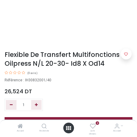
Flexible De Transfert Multifonctions –
Oilpress N/L 20-30- Id8 X Od14
(0 avis)
Référence : IH30832001/40
26,524
DT
Ajouter au panier
0
Accueil
Recherche
Liste
Account
d'envies