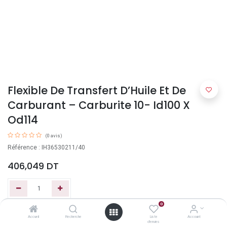
Flexible De Transfert D’Huile Et De
Carburant – Carburite 10- Id100 X
Od114
(0 avis)
Référence : IH36530211/40
406,049
DT
0
Ajouter au panier
Accueil
Recherche
Liste
Account
d'envies