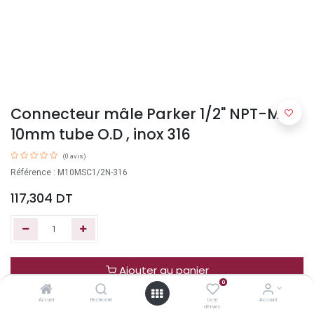
Connecteur mâle Parker 1/2" NPT-M X
10mm tube O.D , inox 316
(0 avis)
Référence : M10MSC1/2N-316
117,304
DT
Ajouter au panier
0
Accueil
Recherche
Liste
Account
Acheter maintenant
d'envies