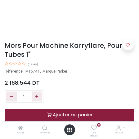
Mors Pour Machine Karryflare, Pour
Tubes 1"
(0 avis)
Référence : M167415 Marque:Parker
2 168,544
DT
Ajouter au panier
0
Acheter maintenant
Accueil
Recherche
Liste
Account
d'envies