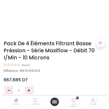
Pack De 4 Éléments Filtrant Basse
Préssion - Série Maxiflow - Débit 70
I/Min - 10 Microns
(0 avis)
Référence : MX1518410X4
667,685
DT
0
Ajouter au panier
Accueil
Recherche
Liste
Account
d'envies