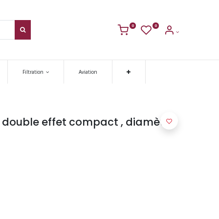
0
0
Filtration
Aviation
double effet compact , diamètre