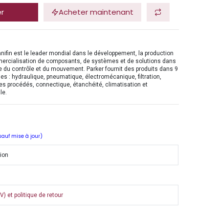
er
Acheter maintenant
nifin est le leader mondial dans le développement, la production
mercialisation de composants, de systèmes et de solutions dans
 du contrôle et du mouvement. Parker fournit des produits dans 9
es : hydraulique, pneumatique, électromécanique, filtration,
es procédés, connectique, étanchéité, climatisation et
le.
 sauf mise à jour)
tion
) et politique de retour